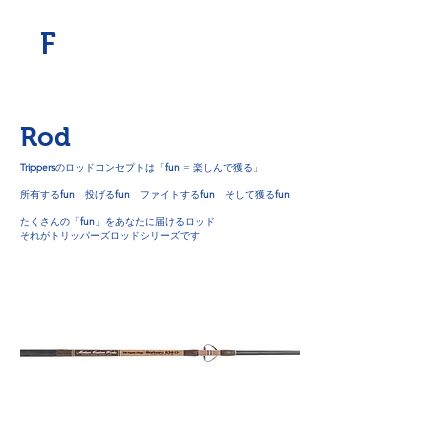
​F
Rod
Trippers
のロッドコンセプトは
「
fun
= 楽しんで獲る」
所有する
fun
投げる
fun
ファイトする
fun
そして獲る
fun
たくさんの「
fun
」をあなたに届けるロッド
それがトリッパーズロッドシリーズです